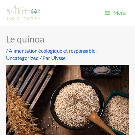
Aller
Main
Menu
au
Menu
contenu
Le quinoa
/
Alimentation écologique et responsable
,
Uncategorized
/ Par
Ulysse